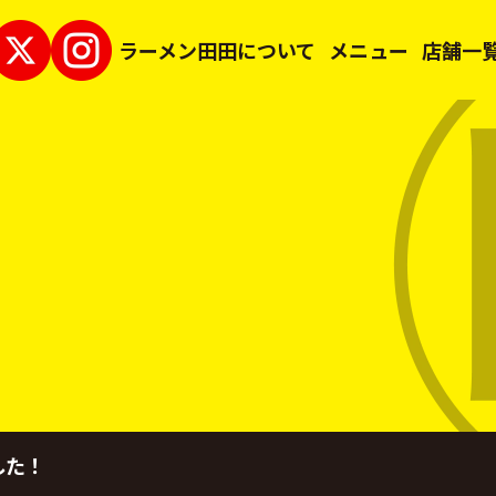
ラーメン田田について
メニュー
店舗一
した！